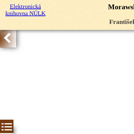
Elektronická
Morawsk
knihovna NÚLK
Františe