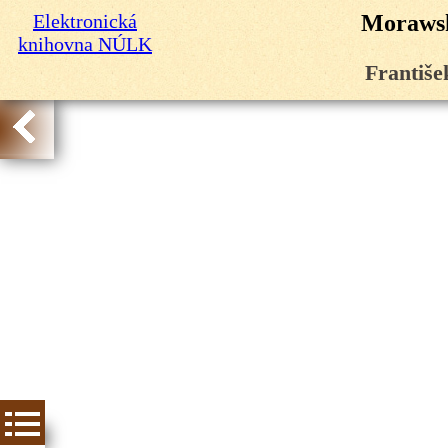
Elektronická
Morawsk
knihovna NÚLK
Františe