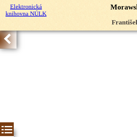
Elektronická
Morawsk
knihovna NÚLK
Františe