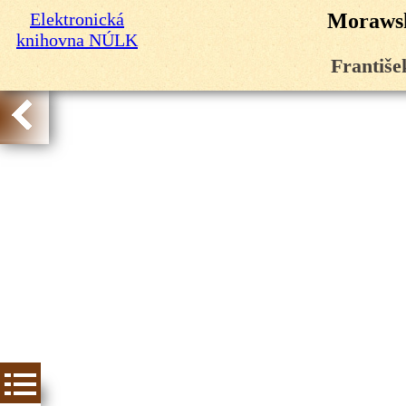
Elektronická
Morawsk
knihovna NÚLK
Františe