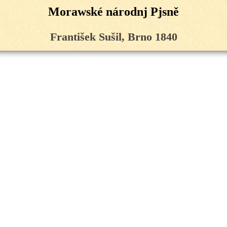
Morawské národnj Pjsně
František Sušil, Brno 1840