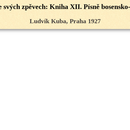
e svých zpěvech: Kniha XII. Písně bosensko
Ludvík Kuba, Praha 1927