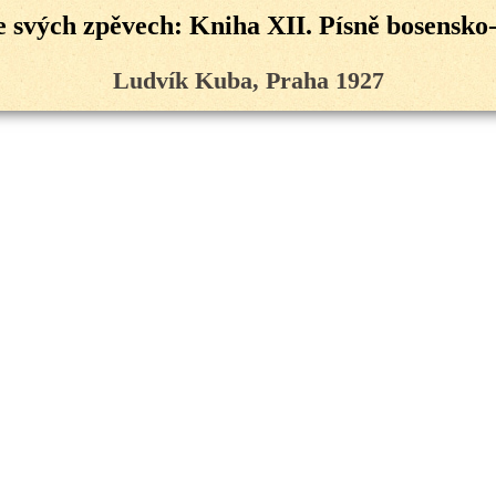
e svých zpěvech: Kniha XII. Písně bosensko
Ludvík Kuba, Praha 1927