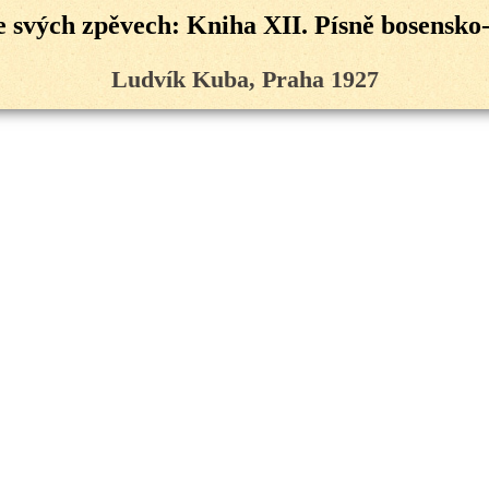
e svých zpěvech: Kniha XII. Písně bosensko
Ludvík Kuba, Praha 1927