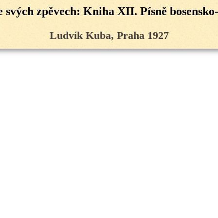
e svých zpěvech: Kniha XII. Písně bosensko
Ludvík Kuba, Praha 1927