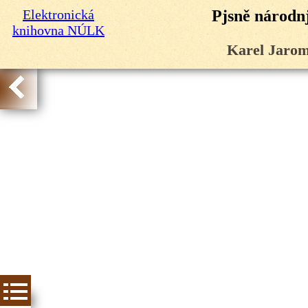
Elektronická
Pjsně národnj
knihovna NÚLK
Karel Jarom