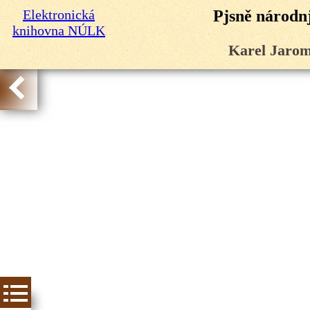
Elektronická
Pjsně národnj
knihovna NÚLK
Karel Jarom