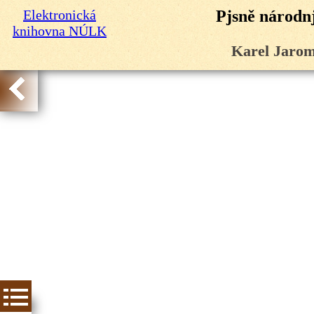
Elektronická
Pjsně národnj
knihovna NÚLK
Karel Jarom