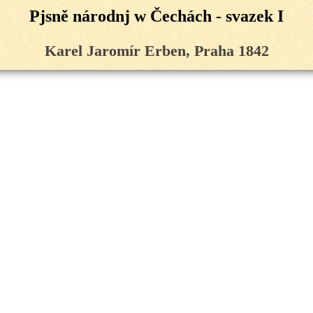
Pjsně národnj w Čechách - svazek I
Karel Jaromír Erben, Praha 1842