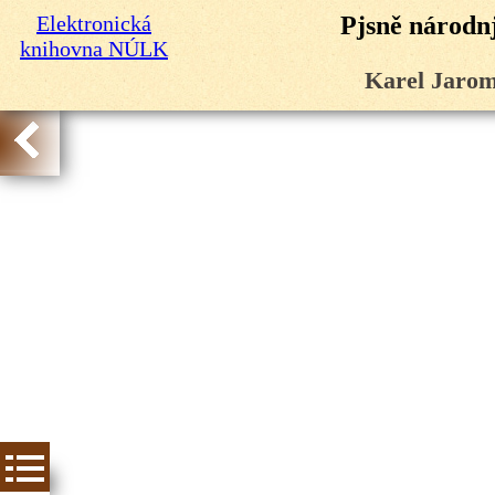
Elektronická
Pjsně národnj
knihovna NÚLK
Karel Jarom