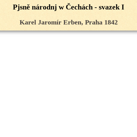
Pjsně národnj w Čechách - svazek I
Karel Jaromír Erben, Praha 1842