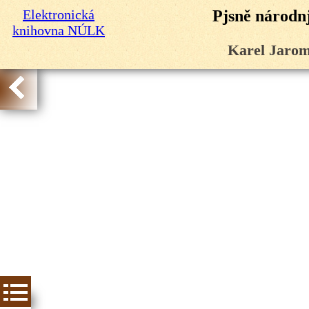
Elektronická
Pjsně národnj
knihovna NÚLK
Karel Jarom