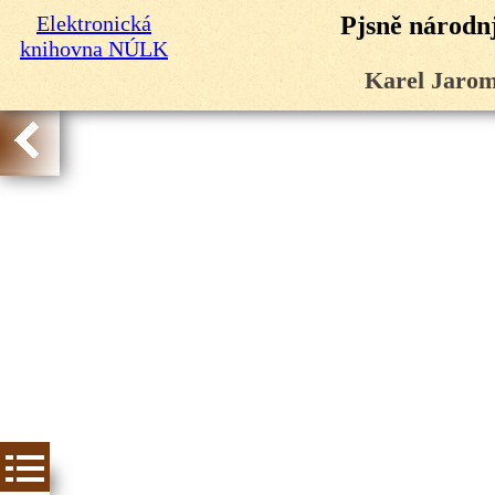
Elektronická
Pjsně národnj
knihovna NÚLK
Karel Jarom