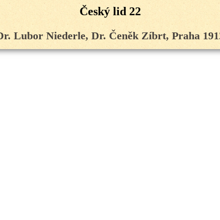
Český lid 22
Dr. Lubor Niederle, Dr. Čeněk Zíbrt, Praha 191