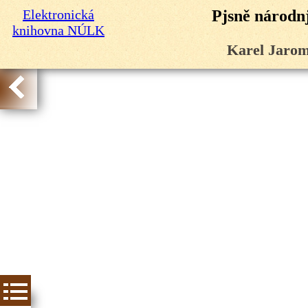
Elektronická
Pjsně národnj
knihovna NÚLK
Karel Jarom