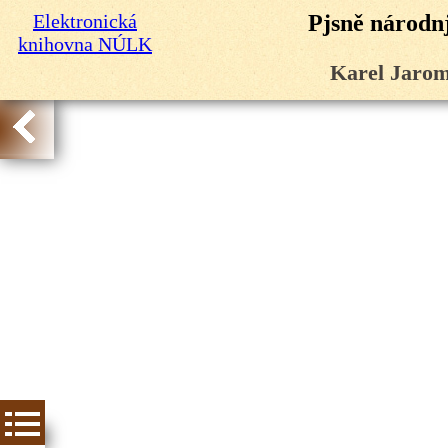
Elektronická
Pjsně národnj
knihovna NÚLK
Karel Jarom