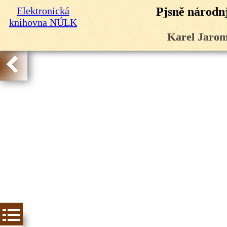
Elektronická
Pjsně národnj
knihovna NÚLK
Karel Jarom