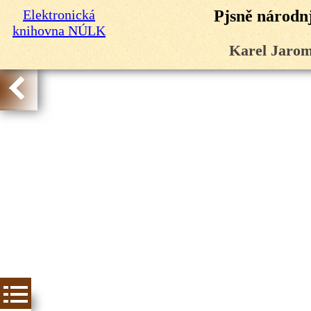
Elektronická
Pjsně národnj
knihovna NÚLK
Karel Jarom