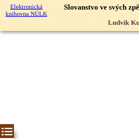
Elektronická
Slovanstvo ve svých zp
knihovna NÚLK
Ludvík Ku