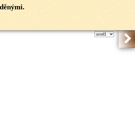
aděnými.