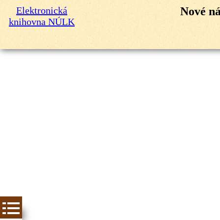
Elektronická
Nové ná
knihovna NÚLK