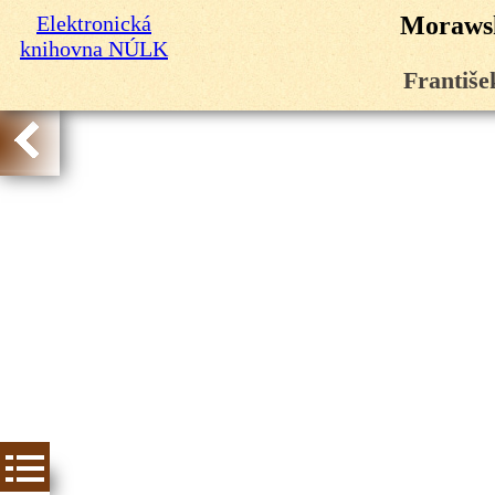
Elektronická
Morawsk
knihovna NÚLK
Františe