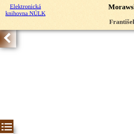
Elektronická
Morawsk
knihovna NÚLK
Františe