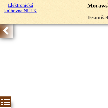
Elektronická
Morawsk
knihovna NÚLK
Františe