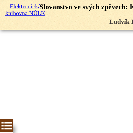
Elektronická
Slovanstvo ve svých zpěvech: 
knihovna NÚLK
Ludvík 