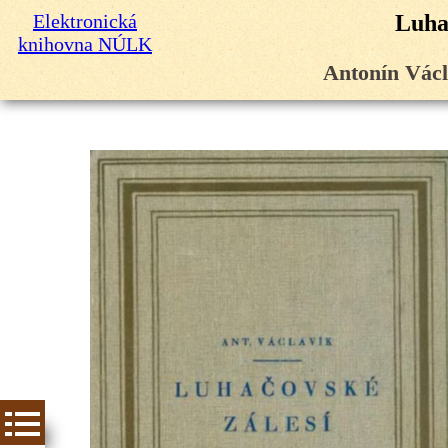
Elektronická
Luha
knihovna NÚLK
Antonín Václ