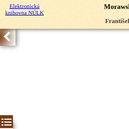
Elektronická
Morawsk
knihovna NÚLK
Františe