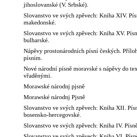
jihoslovanské (V. Srbské).
Slovanstvo ve svých zpěvech: Kniha XIV. Pís
makedonské.
Slovanstvo ve svých zpěvech: Kniha XV. Pís
bulharské.
Nápěvy prostonárodních písní českých. Přílo
písním.
Nové národní písně moravské s nápěvy do te
vřaděnými.
Morawské národnj pjsně
Morawské národnj Pjsně
Slovanstvo ve svých zpěvech: Kniha XII. Pís
bosensko-hercegovské.
Slovanstvo ve svých zpěvech: Kniha IV. Písn
Slovanstvo ve svých zpěvech: Kniha VI. Písn