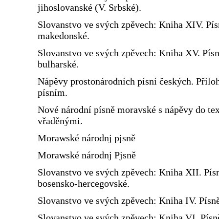
jihoslovanské (V. Srbské).
Slovanstvo ve svých zpěvech: Kniha XIV. Pís
makedonské.
Slovanstvo ve svých zpěvech: Kniha XV. Pís
bulharské.
Nápěvy prostonárodních písní českých. Přílo
písním.
Nové národní písně moravské s nápěvy do te
vřaděnými.
Morawské národnj pjsně
Morawské národnj Pjsně
Slovanstvo ve svých zpěvech: Kniha XII. Pís
bosensko-hercegovské.
Slovanstvo ve svých zpěvech: Kniha IV. Písn
Slovanstvo ve svých zpěvech: Kniha VI. Písn